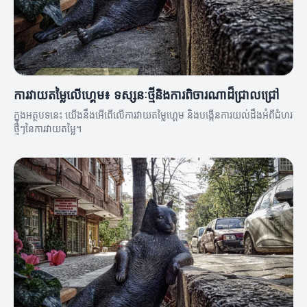
ការវាយតម្លៃលើហ្គេម៖ ទស្សនៈថ្មីនិងការពិចារណាដ៏ជ្រាលជ្រៅ
ក្នុងអត្ថបទនេះ យើងនឹងអើពើលើការវាយតម្លៃហ្គេម និងបង្កើនការយល់ដឹងអំពីជំហរ
ថ្មីៗនៃការវាយតម្លៃ។