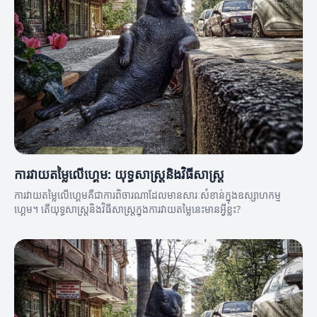
ការវាយតម្លៃលើហ្គេម: យុទ្ធសាស្ត្រនិងវិធីសាស្ត្រ
ការវាយតម្លៃលើហ្គេមគឺជាការពិចារណាដែលមានសារៈសំខាន់ក្នុងឧស្សាហកម្ម
ហ្គេម។ តើយុទ្ធសាស្ត្រនិងវិធីសាស្ត្រក្នុងការវាយតម្លៃនេះមានអ្វីខ្លះ?