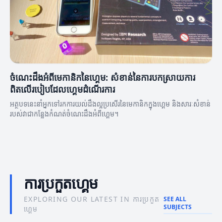
ចំណេះដឹងអំពីមេកានិកនៃហ្គេម: សំខាន់នៃការបកស្រាយការ
ពិតលើរបៀបដែលហ្គេមដំណើរការ
អត្ថបទនេះនាំអ្នកទៅរកការយល់ដឹងល្អប្រសើរនៃមេកានិកក្នុងហ្គេម និងសារៈសំខាន់
របស់វាជាកន្លែងកំណត់ចំណេះដឹងអំពីហ្គេម។
ការប្រកួតហ្គេម
EXPLORING OUR LATEST IN ការប្រកួត
SEE ALL
SUBJECTS
ហ្គេម