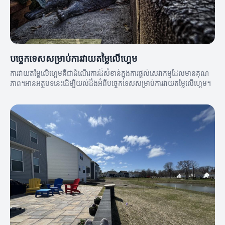
បច្ចេកទេសសម្រាប់ការវាយតម្លៃលើហ្គេម
ការវាយតម្លៃលើហ្គេមគឺជាដំណើរការដ៏សំខាន់ក្នុងការផ្ដល់សេវាកម្មដែលមានគុណ
ភាព។អានអត្ថបទនេះដើម្បីយល់ដឹងអំពីបច្ចេកទេសសម្រាប់ការវាយតម្លៃលើហ្គេម។