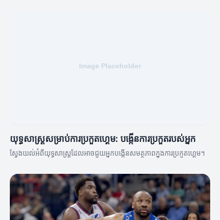
យុទ្ធសាស្ត្រសម្រាប់ការប្រកួតហ្គេម: បង្កើនការប្រកួតរបស់អ្នក
ស្វែងយល់អំពីយុទ្ធសាស្ត្រដែលអាចជួយអ្នកបង្កើនសមត្ថភាពក្នុងការប្រកួតហ្គេម។