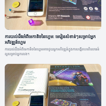
ការយល់ដឹងអំពីមេកានិចនៃហ្គេម: មេរៀនសំខាន់ៗសម្រាប់អ្នក
អភិវឌ្ឍន៍ហ្គេម
ការយល់ដឹងអំពីមេកានិចនៃហ្គេមអាចជួយអ្នកអភិវឌ្ឍន៍ក្នុងការបង្កេីតបទពិសោធន៍
ល្អសម្រាប់អ្នកលេង។