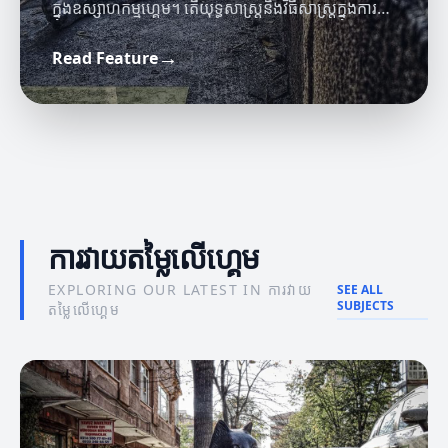
ក្នុងឧស្សាហកម្មហ្គេម។ តើយុទ្ធសាស្ត្រនិងវិធីសាស្ត្រក្នុងការ
វាយតម្លៃនេះមានអ្វីខ្លះ?
→
Read Feature
ព័ត៌មានហ្គេម
ចំណេះដឹងអំពីហ្គេម
ផលប៉ះពាល់នៃព័ត៌មានហ្គេមដល់អ្នកលេង
ចំណេះដឹងអំពីមេត្រីចំណេះដឹងនៃហ្គេម
ការវាយតម្លៃលើហ្គេម
EXPLORING OUR LATEST IN ការវាយ
SEE ALL
SUBJECTS
តម្លៃលើហ្គេម