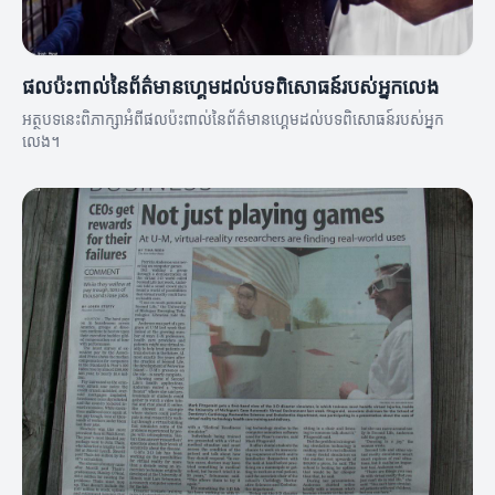
ផលប៉ះពាល់នៃព័ត៌មានហ្គេមដល់បទពិសោធន៍របស់អ្នកលេង
អត្ថបទនេះពិភាក្សាអំពីផលប៉ះពាល់នៃព័ត៌មានហ្គេមដល់បទពិសោធន៍របស់អ្នក
លេង។