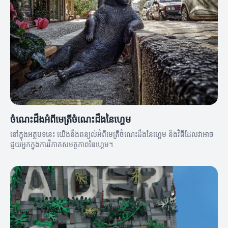
ចំណេះដឹងអំពីមេត្រីចំណេះដឹងនៃហ្គេម
នៅក្នុងអត្ថបទនេះ យើងនឹងពន្យល់អំពីមេត្រីចំណេះដឹងនៃហ្គេម និងវិធីដែលវាអាច
ជួយអ្នកក្នុងការវិភាគសមត្ថភាពនៃហ្គេម។