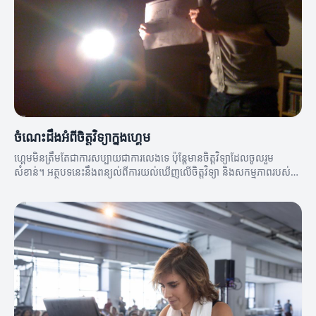
ចំណេះដឹងអំពីចិត្តវិទ្យាក្នុងហ្គេម
ហ្គេមមិនត្រឹមតែជាការសប្បាយជាការលេងទេ ប៉ុន្តែមានចិត្តវិទ្យាដែលចូលរួម
សំខាន់។ អត្ថបទនេះនឹងពន្យល់ពីការយល់ឃើញលើចិត្តវិទ្យា និងសកម្មភាពរបស់
អ្នកលេង។