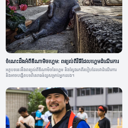
ចំណេះដឹងអំពីឌីណាមិចហ្គេម: ពន្យល់ពីវិធីដែលហ្គេមដំណើរការ
អត្ថបទនេះនឹងពន្យល់ពីឌីណាមិចនៃហ្គេម និងស្វែងរកពីរបៀបដែលវាដំណើរការ
និងអាចបង្កើតបទពិសោធន៍ល្អសម្រាប់អ្នកលេង។