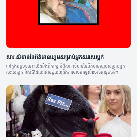
សារៈសំខាន់នៃព័ត៌មានហ្គេមសម្រាប់អ្នកសរសេរប្លក់
នៅក្នុងអត្ថបទនេះ យើងនឹងពិភាក្សាអំពីសារៈសំខាន់នៃព័ត៌មានហ្គេមសម្រាប់អ្នក
សរសេរប្លក់ និងវិធីដែលវាអាចជួយពង្រឹងការចាប់អារម្មណ៍របស់អានុតចន៍។