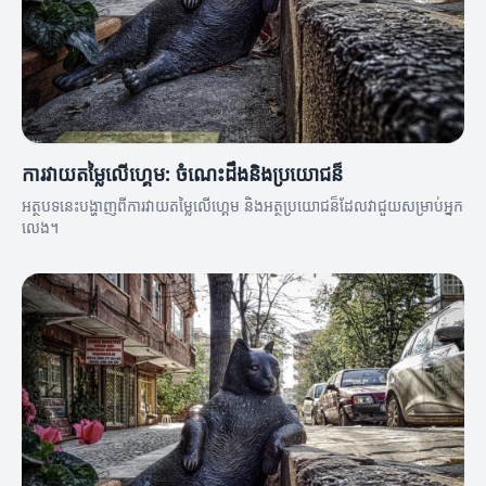
ការវាយតម្លៃលើហ្គេម: ចំណេះដឹងនិងប្រយោជន៏
អត្ថបទនេះបង្ហាញពីការវាយតម្លៃលើហ្គេម និងអត្ថប្រយោជន៏ដែលវាជួយសម្រាប់អ្នក
លេង។