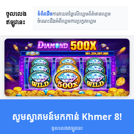
ចូលលេង
ទំព័រដើម
ការវាយតម្លៃលើហ្គេម
ព័ត៌មានហ្គេម
ឥឡូវនេះ
ចំណេះដឹងអំពីហ្គេម
ការប្រកួតហ្គេម
សូមស្វាគមន៍មកកាន់ Khmer 8!
ចូលលេងឥឡូវនេះ