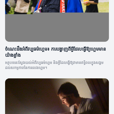
ចំណេះដឹងអំពីវប្បធម៌ហ្គេម៖ ការបង្ហាញពីអ្វីដែលធ្វើឱ្យហ្គេមមាន
យ៉ាងខ្លាំង
អត្ថបទនេះស្វែងយល់អំពីវប្បធម៌ហ្គេម និងអ្វីដែលធ្វើឱ្យវា​មានឥទ្ធិពលក្នុងសង្គម
ដល់សកម្មភាពនៃការលេងហ្គេម។