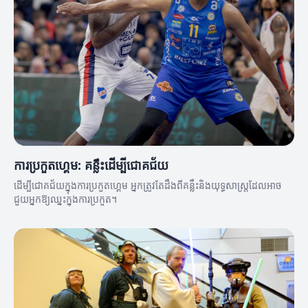
ការប្រកួតហ្គេម: គន្លឹះដើម្បីជោគជ័យ
ដើម្បីជោគជ័យក្នុងការប្រកួតហ្គេម អ្នកត្រូវតែដឹងពីគន្លឹះនិងយុទ្ធសាស្ត្រដែលអាច
ជួយអ្នកឱ្យឈ្នះក្នុងការប្រកួត។