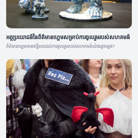
អត្ថប្រយោជន៍នៃព័ត៌មានហ្គេមសម្រាប់ការចូលរួមរបស់សហគមន៍
ព័ត៌មានហ្គេមមានឥទ្ធិពលដល់ការចូលរួមរបស់សហគមន៍យ៉ាងដូចម្តេច?