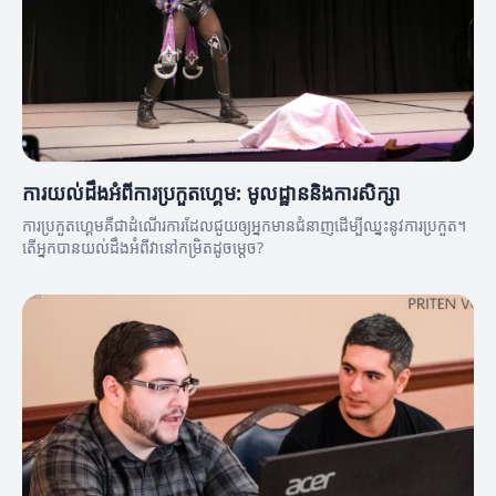
ការយល់ដឹងអំពីការប្រកួតហ្គេម: មូលដ្ឋាននិងការសិក្សា
ការប្រកួតហ្គេមគឺជាដំណើរការដែលជួយឲ្យអ្នកមានជំនាញដើម្បីឈ្នះនូវការប្រកួត។
តើអ្នកបានយល់ដឹងអំពីវានៅកម្រិតដូចម្តេច?