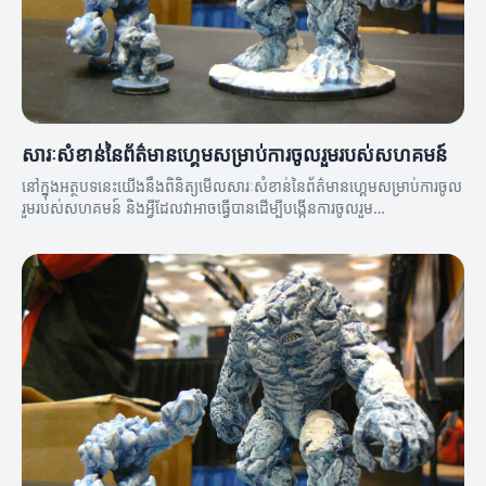
សារៈសំខាន់នៃព័ត៌មានហ្គេមសម្រាប់ការចូលរួមរបស់សហគមន៍
នៅក្នុងអត្ថបទនេះយើងនឹងពិនិត្យមើលសារៈសំខាន់នៃព័ត៌មានហ្គេមសម្រាប់ការចូល
រួមរបស់សហគមន៍ និងអ្វីដែលវាអាចធ្វើបានដើម្បីបង្កើនការចូលរួម
របស់សហគមន៍។