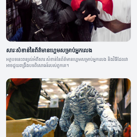
សារៈសំខាន់នៃព័ត៌មានហ្គេមសម្រាប់អ្នកលេង
អត្ថបទនេះពន្យល់អំពីសារៈសំខាន់នៃព័ត៌មានហ្គេមសម្រាប់អ្នកលេង និងវិធីដែលវា
អាចជួយពង្រឹងបទពិសោធន៍របស់ពួកគេ។