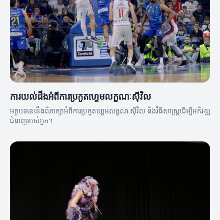
ការយល់ដឹងអំពីការប្រកួតហ្គេមលក្ខណៈស៊ីវិល
អត្ថបទនេះនឹងពិភាក្សាអំពីការប្រកួតហ្គេមលក្ខណៈស៊ីវិល និងវិធីសាស្ត្រដើម្បីអភិវឌ្ឍ
ជំនាញរបស់អ្នក។