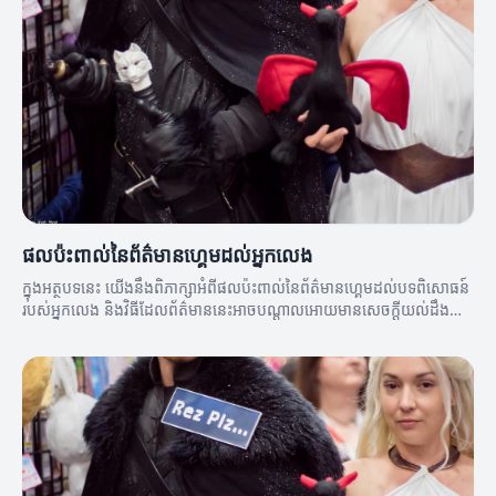
ផលប៉ះពាល់នៃព័ត៌មានហ្គេមដល់អ្នកលេង
ក្នុងអត្ថបទនេះ យើងនឹងពិភាក្សាអំពីផលប៉ះពាល់នៃព័ត៌មានហ្គេមដល់បទពិសោធន៍
របស់អ្នកលេង និងវិធីដែលព័ត៌មាននេះអាចបណ្តាលអោយមានសេចក្តីយល់ដឹងល្អ
ប្រសើរពីកីឡា។