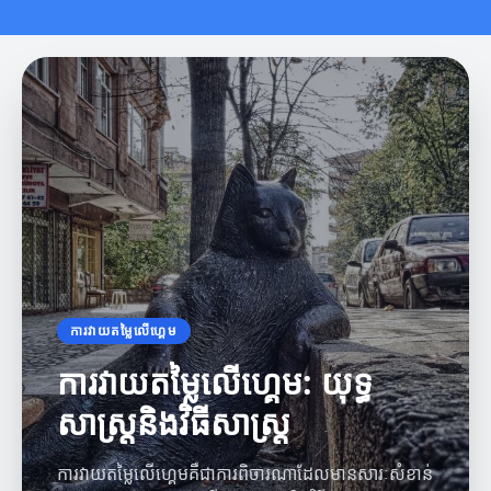
ការវាយតម្លៃលើហ្គេម
ការវាយតម្លៃលើហ្គេម: យុទ្ធ
សាស្ត្រនិងវិធីសាស្ត្រ
ការវាយតម្លៃលើហ្គេមគឺជាការពិចារណាដែលមានសារៈសំខាន់