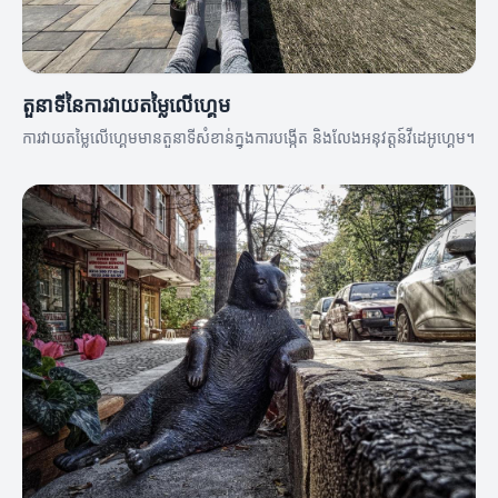
តួនាទីនៃការវាយតម្លៃលើហ្គេម
ការវាយតម្លៃលើហ្គេមមានតួនាទីសំខាន់ក្នុងការបង្កើត និងលែងអនុវត្តន៍វីដេអូហ្គេម។