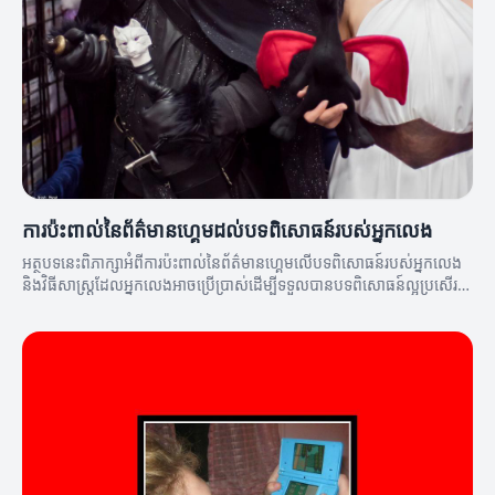
ការប៉ះពាល់នៃព័ត៌មានហ្គេមដល់បទពិសោធន៍របស់អ្នកលេង
អត្ថបទនេះពិភាក្សាអំពីការប៉ះពាល់នៃព័ត៌មានហ្គេមលើបទពិសោធន៍របស់អ្នកលេង
និងវិធីសាស្ត្រដែលអ្នកលេងអាចប្រើប្រាស់ដើម្បីទទួលបានបទពិសោធន៍ល្អប្រសើរ
ឡើង។