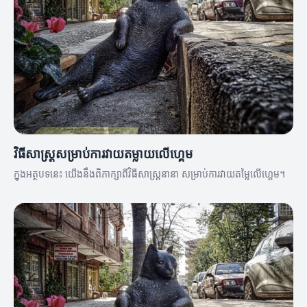
វិធីសាស្ត្រសម្រាប់ការវាយតម្លាយលើហ្គេម
ក្នុងអត្ថបទនេះ យើងនឹងពិភាក្សាពីវិធីសាស្ត្រនានា សម្រាប់ការវាយតម្លៃលើហ្គេម។