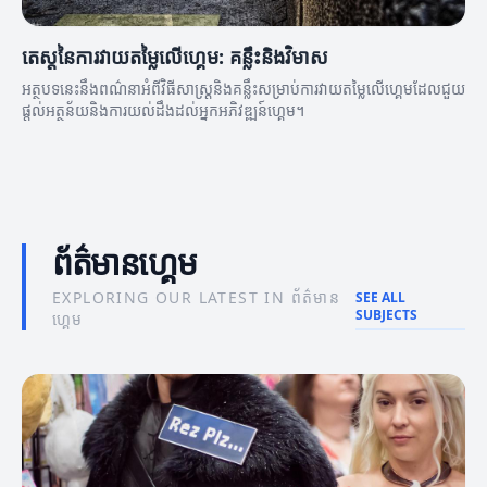
តេស្តនៃការវាយតម្លៃលើហ្គេម: គន្លឹះនិងវិមាស
អត្ថបទនេះនឹងពណ៌នាអំពីវិធីសាស្ត្រនិងគន្លឹះសម្រាប់ការវាយតម្លៃលើហ្គេមដែលជួយ
ផ្តល់អត្ថន័យនិងការយល់ដឹងដល់អ្នកអភិវឌ្ឍន៍ហ្គេម។
ព័ត៌មានហ្គេម
EXPLORING OUR LATEST IN ព័ត៌មាន
SEE ALL
SUBJECTS
ហ្គេម