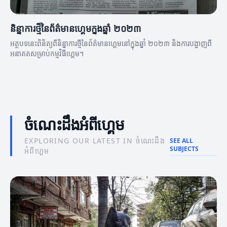
និន្នាការថ្មីនៃព័ត៌មានហ្គេមក្នុងឆ្នាំ ២០២៣
អត្ថបទនេះពិនិត្យពីនិន្នាការថ្មីនៃព័ត៌មានហ្គេមនៅក្នុងឆ្នាំ ២០២៣ និងការបង្ហាញពី
អនាគតសម្រាប់កម្មវិធីហ្គេម។
ចំណេះដឹងអំពីហ្គេម
EXPLORING OUR LATEST IN ចំណេះដឹង
SEE ALL
SUBJECTS
អំពីហ្គេម