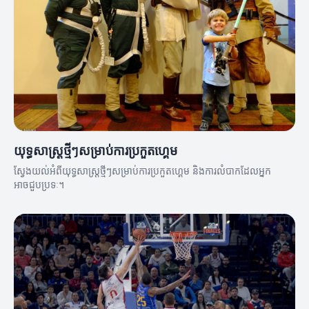
យុទ្ធសាស្ត្រថ្មីៗសម្រាប់ការប្រកួតហ្គេម
ស្វែងយល់អំពីយុទ្ធសាស្ត្រថ្មីៗសម្រាប់ការប្រកួតហ្គេម និងការលំបាកដែលអ្នក
អាចជួបប្រទៈ។