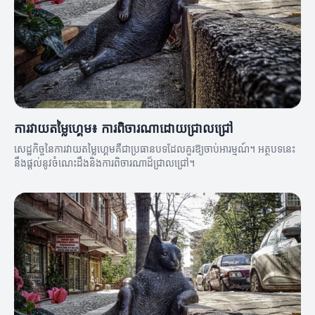
ការវាយតម្លៃហ្គេម៖ ការពិចារណាដោយជ្រាលជ្រៅ
សេដ្ឋកិច្ចនៃការវាយតម្លៃហ្គេមគឺជាប្រធានបទដែលគួរឱ្យចាប់អារម្មណ៍។ អត្ថបទនេះ
នឹងផ្តល់នូវចំណេះដឹងនិងការពិចារណាដ៏ជ្រាលជ្រៅ។