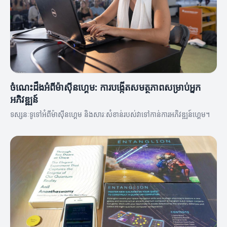
ចំណេះដឹងអំពីម៉ាស៊ីនហ្គេម: ការបង្កើតសមត្ថភាពសម្រាប់អ្នក
អភិវឌ្ឍន៍
ទស្សនៈទូទៅអំពីម៉ាស៊ីនហ្គេម និងសារៈសំខាន់របស់វាទៅកាន់ការអភិវឌ្ឍន៍ហ្គេម។