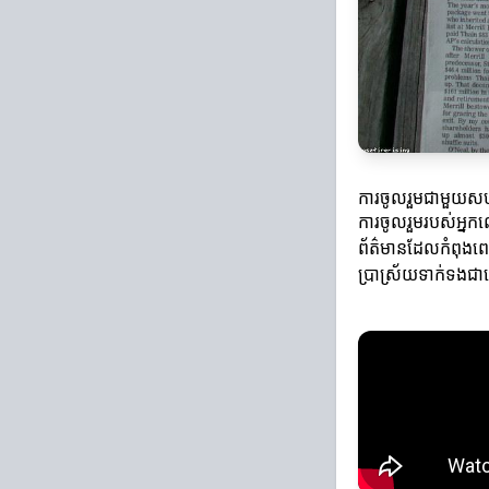
ការចូលរួមជាមួយស
ការចូលរួមរបស់អ្នក
ព័ត៌មានដែលកំពុងពេញ
ប្រាស្រ័យទាក់ទងជ