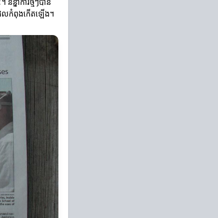
និន្នាការថ្មីៗបាន
ំៗដែលកំពុងកើតឡើង។