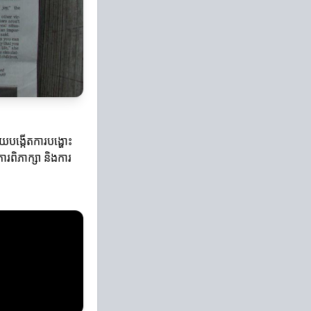
យបង្កើតការបង្ហោះ
រពិភាក្សា និងការ