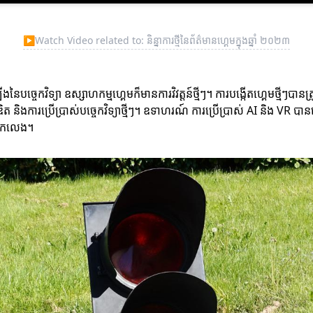
▶
Watch Video related to: និន្នាការថ្មីនៃព័ត៌មានហ្គេមក្នុងឆ្នាំ ២០២៣
បច្ចេកវិទ្យា ឧស្សាហកម្មហ្គេមក៏មានការវិវត្តន៍ថ្មីៗ។ ការបង្កើតហ្គេមថ្មីៗបានត
ិត និងការប្រើប្រាស់បច្ចេកវិទ្យាថ្មីៗ។ ឧទាហរណ៍ ការប្រើប្រាស់ AI និង VR បាន
អ្នកលេង។