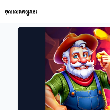
ចូលលេងឥឡូវនេះ