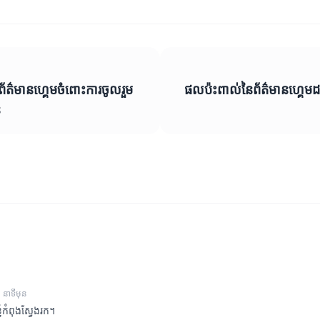
័ត៌មានហ្គេមចំពោះការចូលរួម
ផលប៉ះពាល់នៃព័ត៌មានហ្គេម
៍
 នាទីមុន
ញុំកំពុងស្វែងរក។