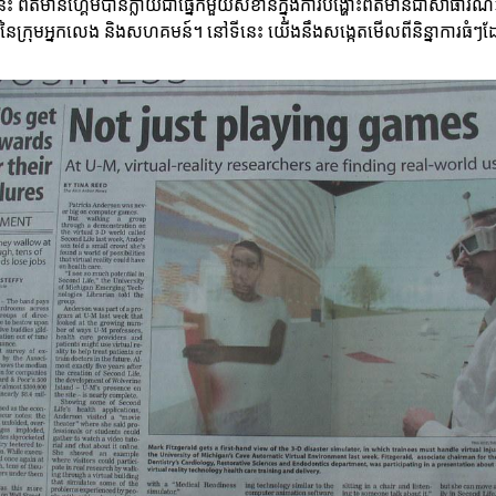
េះ ព័ត៌មានហ្គេមបានក្លាយជាផ្នែកមួយសំខាន់ក្នុងការបង្ហោះព័ត៌មានជាសាធារណៈ។ 
ត្តនៃក្រុមអ្នកលេង និងសហគមន៍។ នៅទីនេះ យើងនឹងសង្កេតមើលពីនិន្នាការធ