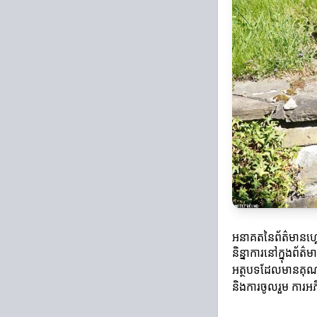
អនាគតនៃព័ត៌មានហ្
និន្នាការនៅក្នុងព័
អត្ថបទដែលមានគុណភ
និងការចូលរួម ការអ