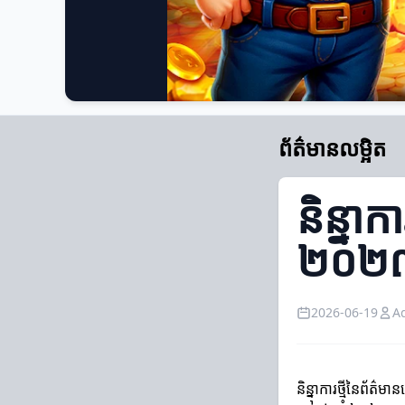
ព័ត៌មានលម្អិត
និន្នាកា
២០២
2026-06-19
A
និន្នាការថ្មីនៃព័ត៌មា