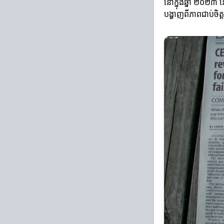
នៅក្នុងឆ្នាំ ២០២៣ ន
បង្ហាញពីភាពជាប់ចិ