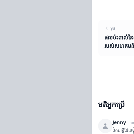
មុន
ផលប៉ះពាល់នៃព
របស់សហគមន
មតិអ្នកប្រើ
Jenny
១០
ពិតជាអ្វីដែលខ្