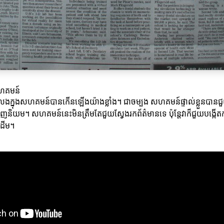
ហគមន៍
លេងក្នុងសហគមន៍បានកើនឡើងយ៉ាងខ្លាំង។ ជាចម្បង សហគមន៍ផ្ទាល់ខ្លួនបានជួ
និយម។ សហគមន៍នេះមិនត្រឹមតែជួយស្វែងរកព័ត៌មានទេ ប៉ុន្តែវាក៏ជួយបង្កើតកា
ាដើម។