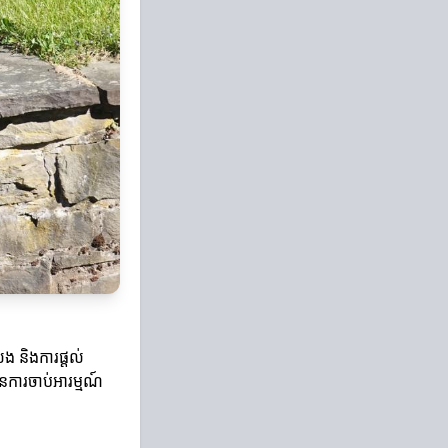
េង និងការផ្តល់
ារចាប់អារម្មណ៍