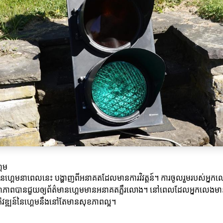
គេម
ត៌មានហ្គេមនាពេលនេះ បង្ហាញពីអនាគតដែលមានការវិវត្តន៍។ ការចូលរួមរបស់អ្នកល
ាពបានជួយឲ្យព័ត៌មានហ្គេមមានអនាគតភ្លឺរលោង។ នៅពេលដែលអ្នកលេងមានក
ភិវឌ្ឍន៍នៃហ្គេមនឹងនៅតែមានសុខភាពល្អ។