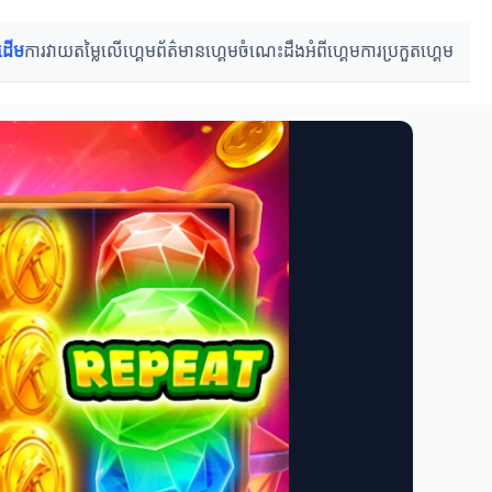
រដើម
ការវាយតម្លៃលើហ្គេម
ព័ត៌មានហ្គេម
ចំណេះដឹងអំពីហ្គេម
ការប្រកួតហ្គេម