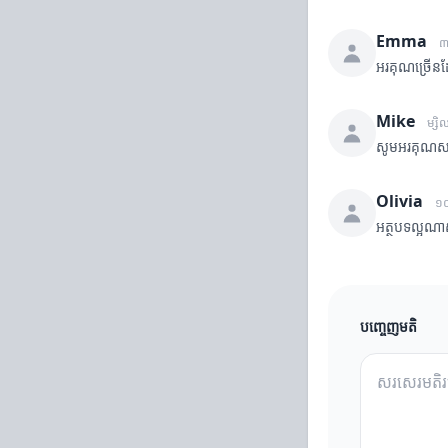
Emma
៣ 
អរគុណច្រើនដ
Mike
ម្សិ
សូមអរគុណសម្
Olivia
១០
អត្ថបទល្អណា
បញ្ចេញមតិ