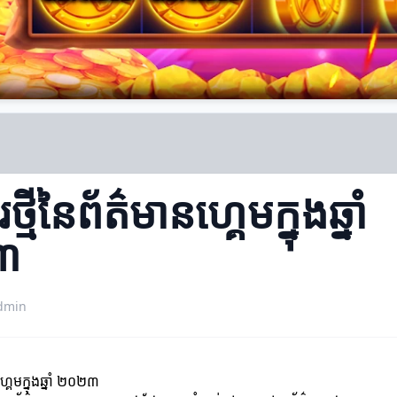
រថ្មីនៃព័ត៌មានហ្គេមក្នុងឆ្នាំ
៣
dmin
នហ្គេមក្នុងឆ្នាំ ២០២៣