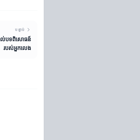
បន្ទាប់
ដល់បទពិសោធន៍
របស់អ្នកលេង