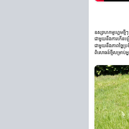
ឧស្សាហកម្មហ្គេមថ្មីៗ
ជាមួយនឹងការកើនឡើងនៃ
ជាមួយនឹងភាពច្នៃប្រឌ
ពិសោធន៍ថ្មីសម្រាប់