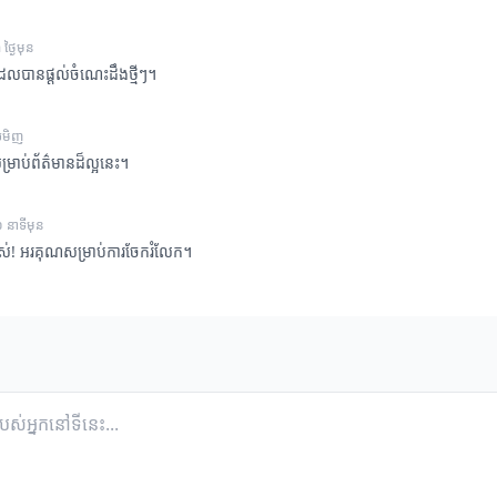
ថ្ងៃមុន
ែលបានផ្តល់ចំណេះដឹងថ្មីៗ។
លមិញ
រាប់ព័ត៌មានដ៏ល្អនេះ។
 នាទីមុន
ស់! អរគុណសម្រាប់ការចែករំលែក។