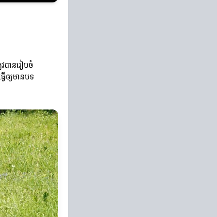
្រូវបានរៀបចំ
ធ្វើឲ្យមានបទ