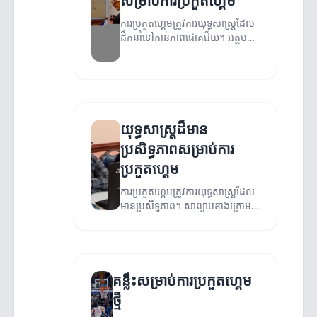
សម្រាប់ការប្រកួតហ្គេម
ការប្រកួតហ្គេមត្រូវការយុទ្ធសាស្ត្រដែល
ដឹកនាំទៅកាន់ភាពជោគជ័យ។ អត្ថបទ
នេះនឹងចែករំលែកពីយុទ្ធសាស្ត្រដែលគួរ
អនុវត្ត។
យុទ្ធសាស្ត្រដ៏មាន
ប្រសិទ្ធភាពសម្រាប់ការ
ប្រកួតហ្គេម
ការប្រកួតហ្គេមត្រូវការយុទ្ធសាស្ត្រដែល
មានប្រសិទ្ធភាព។ សាព្យាបខាងក្រោម
នឹងពន្យល់ពីយុទ្ធសាស្ត្រដែលអ្នកអាច
អនុវត្តន៍។
គន្លឹះសម្រាប់ការប្រកួតហ្គេម
ថ្មី