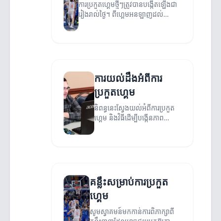
ការប្រកួតហ្គេមថ្មីៗត្រូវបានបង្កើតឡើងជា
រៀងរាល់ថ្ងៃ។ ពីហ្គេមអនឡាញដល់
ហ្គេមកាស៊ីណូ ការយល់ដឹងពីគន្លឹះដើម្បី
ជោគជ័យក្នុងការប្រកួតហ្គេមណាមួយវា
អាចជាជំនួយដ៏អស្ចារ្យ។
ការយល់ដឹងអំពីការ
ប្រកួតហ្គេម
និពន្ធនេះស្វែងយល់អំពីការប្រកួត
ហ្គេម និងវិធីដើម្បីបង្កើនភាព
ជោគជ័យ។
គន្លឹះសម្រាប់ការប្រកួត
ហ្គេម
សូមស្វាគមន៍មកកាន់ការពិភាក្សាពី