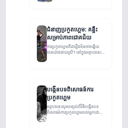
ជំនាញប្រកួតហ្គេម: គន្លឹះ
សម្រាប់ភាពជោគជ័យ
ការប្រកួតហ្គេមគឺជារឿងមិនអាចឆ្លើយ
បានយ៉ាងងាយស្រី។ នៅក្នុងអត្ថបទនេះ
យើងនឹងមកពិនិត្យមើលគន្លឹះនិងជំនាញ
ដែលអាចជួយសម្រួលការប្រកួត។
បង្កើនបទពិសោធន៍ការ
ប្រកួតហ្គេម
អត្ថបទនេះសូមពន្យល់ពីវិធីបង្កើនបទ
ពិសោធន៍ការប្រកួតហ្គេមរបស់អ្នកដោយ
ការប្រើប្រាស់យុទ្ធសាស្ត្របច្ចេកវិទ្យា និង
ការបង្កើនចំណូលចិត្តរបស់អ្នកលេង។