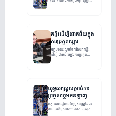
គន្លឹះនានាដែលអាចជួយអ្នកឱ្យក្លាយ
ជានិកមហារសព្វថ្ងៃ។
គន្លឹះដើម្បីជោគជ័យក្នុង
ការប្រកួតហ្គេម
អត្ថបទនេះសូមចែករំលែកគន្លឹះ
ដើម្បីជោគជ័យក្នុងការប្រកួត
ហ្គេម។
យុទ្ធសាស្ត្រសម្រាប់ការ
ប្រកួតហ្គេមអនឡាញ
អត្ថបទនេះផ្តល់នូវយុទ្ធសាស្ត្រដែល
មានប្រសិទ្ធភាពសម្រាប់ការប្រកួត
ហ្គេមអនឡាញ។