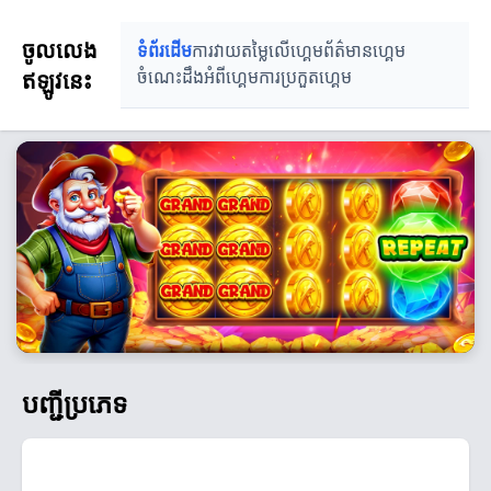
ចូលលេង
ទំព័រដើម
ការវាយតម្លៃលើហ្គេម
ព័ត៌មានហ្គេម
ឥឡូវនេះ
ចំណេះដឹងអំពីហ្គេម
ការប្រកួតហ្គេម
បញ្ជីប្រភេទ