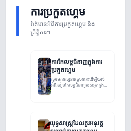
ការប្រកួតហ្គេម
ព័ត៌មានអំពីការប្រកួតហ្គេម និង
ព្រឹត្តិការ។
ការកែលម្អជំនាញក្នុងការ
ប្រកួតហ្គេម
សូមមកទស្សនាអត្ថបទនេះដើម្បីយល់
អំពីរបៀបកែលម្អជំនាញរបស់អ្នកក្នុង
ការប្រកួតហ្គេម និងធ្វើឲ្យជោគជ័យ។
យុទ្ធសាស្ត្រដែលគួរអនុវត្ត