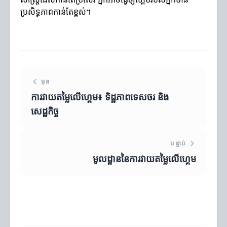
ប្រសិទ្ធភាពកាន់តែខ្ពស់។
មុន
ការវាយតម្លៃលើហ្គេម៖ ទិដ្ឋភាពទេសចរ និង
សេដ្ឋកិច្ច
បន្ទាប់
មូលដ្ឋាននៃការវាយតម្លៃលើហ្គេម