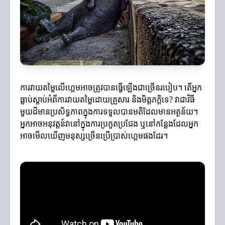
ការវាយតម្លៃលើហ្គេមអាចត្រូវបានធ្វើឡើងជាច្រើនរបៀប។ តើអ្នក
ធ្លាប់ស្តាប់អំពីការវាយតម្លៃដោយគ្រួសារ និងមិត្តភក្តិទេ? វាជាវិធី
មួយដ៏មានប្រសិទ្ធភាពក្នុងការទទួលបានមតិដែលមានអត្ថន័យ។
អ្នកអាចអនុវត្តន៍វានៅក្នុងការប្រកួតប្រជែង ឬនៅកន្លែងដែលអ្នក
អាចមើលឃើញមនុស្សច្រើនប្រើប្រាស់ហ្គេមផងដែរ។