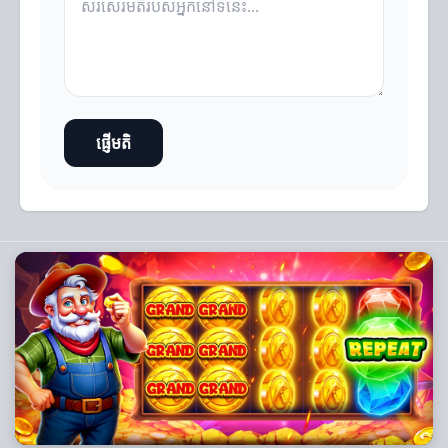
ផ្ញើមតិ