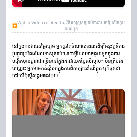
Watch Video related to: វិធីសាស្ត្រសម្រាប់ការវាយតម្លៃលើហ្គេម
▶
របស់អ្នក
នៅក្នុងការវាយតម្លៃហ្គេម អ្នកគួរតែចំណាយពេលដើម្បីអនុវត្តន៍ការ
ប្រកួតប្រជែងដែលមានស្រាប់។ វាជាអ្វីដែលអាចជួយអ្នកក្នុងការ
បង្កើតមូលដ្ឋានជាច្រើននៅក្នុងការវាយតម្លៃលើហ្គេម។ មិនត្រឹមតែ
ប៉ុណ្ណោះ អ្នកអាចកត់ស្លីបវាក្នុងការពិភាក្សានៅលើប្លុក ឬក៏ផុសវា
នៅលើប៉ុស្តិ៍សង្គមផងដែរ។